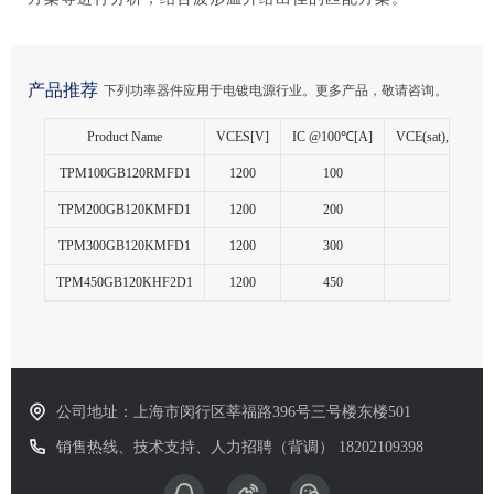
产品推荐
下列功率器件应用于电镀电源行业。更多产品，敬请咨询。
Product Name
VCES[V]
IC @100℃[A]
VCE(sat), typ @
TPM100GB120RMFD1
1200
100
2
TPM200GB120KMFD1
1200
200
2
TPM300GB120KMFD1
1200
300
2
TPM450GB120KHF2D1
1200
450
1.8
公司地址：上海市闵行区莘福路396号三号楼东楼501
销售热线、技术支持、人力招聘（背调） 18202109398